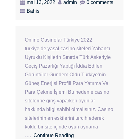
mai 13, 2022
admin
0 comments
Bahis
Online Casinolar Türkiye 2022
türkiye’de yasal casino siteleri Yabancı
Uyruklu Kişilerin Sınırda Türk Askeriyle
Geçiş Pazarlığı Yaptığı İddia Edilen
Görüntüler Gündem Oldu Türkiye’nin
Güneş Enerjisi Profili Para Yatırma Ve
Para Çekme İşlemi Bu nedenle casino
sitelerine giriş yaparken oyunlar
hakkında bilgi sahibi olmalısınız. Casino
sitelerinin en eskilerini tercih ederek
köklü bir site içinde oyun oynama
….
Continue Reading