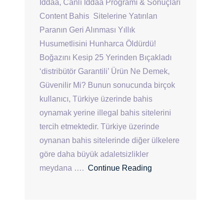
İddaa, Canlı İddaa Programı & Sonuçları
Content Bahis Sitelerine Yatırılan
Paranın Geri Alınması Yıllık
Husumetlisini Hunharca Öldürdü!
Boğazını Kesip 25 Yerinden Bıçakladı
‘distribütör Garantili’ Ürün Ne Demek,
Güvenilir Mi? Bunun sonucunda birçok
kullanıcı, Türkiye üzerinde bahis
oynamak yerine illegal bahis sitelerini
tercih etmektedir. Türkiye üzerinde
oynanan bahis sitelerinde diğer ülkelere
göre daha büyük adaletsizlikler
meydana ….
Continue Reading