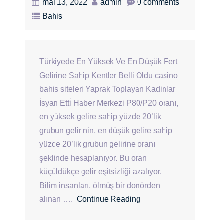
mai 13, 2022
admin
0 comments
Bahis
Türkiyede En Yüksek Ve En Düşük Fert
Gelirine Sahip Kentler Belli Oldu casino
bahis siteleri Yaprak Toplayan Kadinlar
İsyan Etti̇ Haber Merkezi P80/P20 oranı,
en yüksek gelire sahip yüzde 20’lik
grubun gelirinin, en düşük gelire sahip
yüzde 20’lik grubun gelirine oranı
şeklinde hesaplanıyor. Bu oran
küçüldükçe gelir eşitsizliği azalıyor.
Bilim insanları, ölmüş bir donörden
alınan ….
Continue Reading