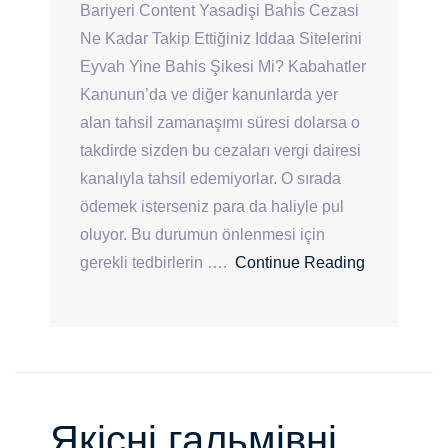
Bariyeri Content Yasadişi Bahi̇s Cezasi
Ne Kadar Takip Ettiğiniz Iddaa Sitelerini
Eyvah Yine Bahis Şikesi Mi? Kabahatler
Kanunun’da ve diğer kanunlarda yer
alan tahsil zamanaşımı süresi dolarsa o
takdirde sizden bu cezaları vergi dairesi
kanalıyla tahsil edemiyorlar. O sırada
ödemek isterseniz para da haliyle pul
oluyor. Bu durumun önlenmesi için
gerekli tedbirlerin ….
Continue Reading
Якісні гальмівні