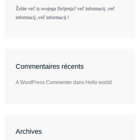
e
Želite več iz svojega življenja? več informacij ,več
s
informacij ,več informacij !
a
r
t
Commentaires récents
i
A WordPress Commenter
dans
Hello world!
c
l
e
s
Archives