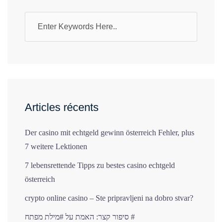
a
v
i
g
a
Articles récents
t
i
Der casino mit echtgeld gewinn österreich Fehler, plus
7 weitere Lektionen
o
7 lebensrettende Tipps zu bestes casino echtgeld
n
österreich
crypto online casino – Ste pripravljeni na dobro stvar?
d
סיפור קצר: האמת על #מילת מפתח #