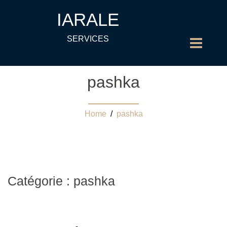
IARALE
SERVICES
pashka
Home
/
pashka
Catégorie : pashka