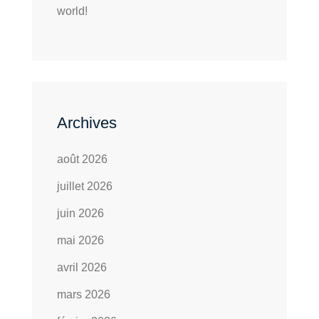
world!
Archives
août 2026
juillet 2026
juin 2026
mai 2026
avril 2026
mars 2026