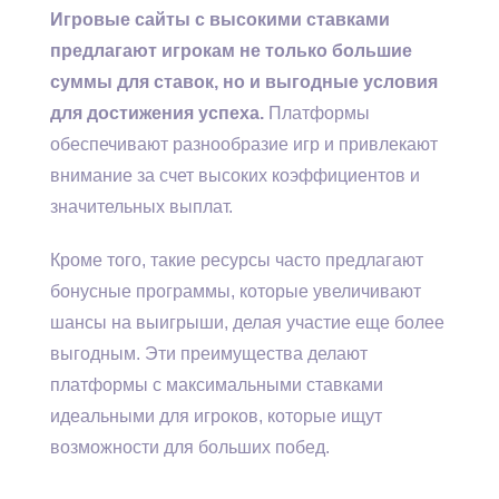
Игровые сайты с высокими ставками
предлагают игрокам не только большие
суммы для ставок, но и выгодные условия
для достижения успеха.
Платформы
обеспечивают разнообразие игр и привлекают
внимание за счет высоких коэффициентов и
значительных выплат.
Кроме того, такие ресурсы часто предлагают
бонусные программы, которые увеличивают
шансы на выигрыши, делая участие еще более
выгодным. Эти преимущества делают
платформы с максимальными ставками
идеальными для игроков, которые ищут
возможности для больших побед.