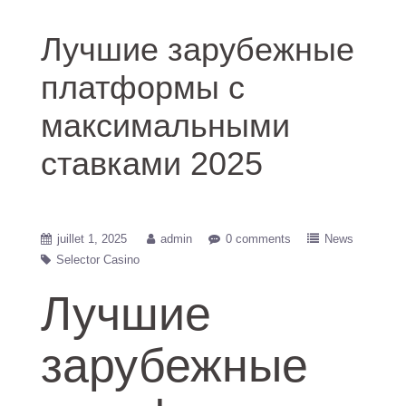
Лучшие зарубежные
платформы с
максимальными
ставками 2025
juillet 1, 2025
admin
0 comments
News
Selector Casino
Лучшие
зарубежные