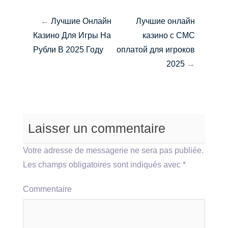
←
Лучшие Онлайн
Лучшие онлайн
Казино Для Игры На
казино с СМС
Рубли В 2025 Году
оплатой для игроков
2025
→
Laisser un commentaire
Votre adresse de messagerie ne sera pas publiée.
Les champs obligatoires sont indiqués avec
*
Commentaire