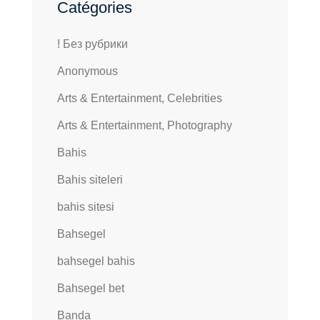
Catégories
! Без рубрики
Anonymous
Arts & Entertainment, Celebrities
Arts & Entertainment, Photography
Bahis
Bahis siteleri
bahis sitesi
Bahsegel
bahsegel bahis
Bahsegel bet
Banda