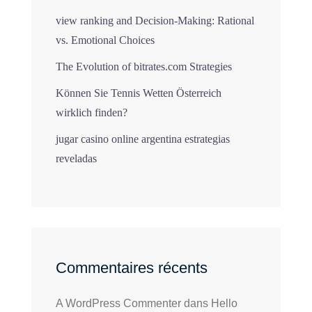
view ranking and Decision-Making: Rational
vs. Emotional Choices
The Evolution of bitrates.com Strategies
Können Sie Tennis Wetten Österreich
wirklich finden?
jugar casino online argentina estrategias
reveladas
Commentaires récents
A WordPress Commenter
dans
Hello