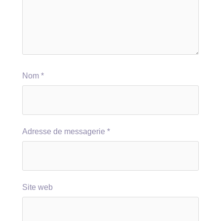
Nom
*
Adresse de messagerie
*
Site web