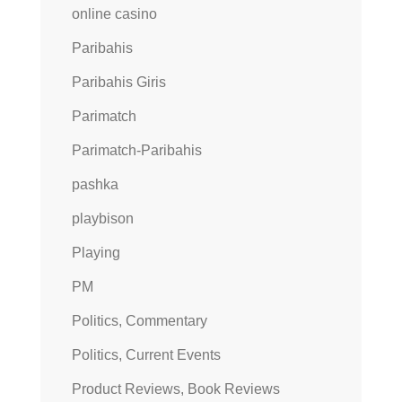
online casino
Paribahis
Paribahis Giris
Parimatch
Parimatch-Paribahis
pashka
playbison
Playing
PM
Politics, Commentary
Politics, Current Events
Product Reviews, Book Reviews