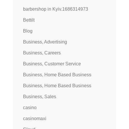
barbershop in Kyiv.1686314973
Bettilt
Blog
Business, Advertising
Business, Careers
Business, Customer Service
Business, Home Based Business
Business, Home Based Business
Business, Sales
casino
casinomaxi