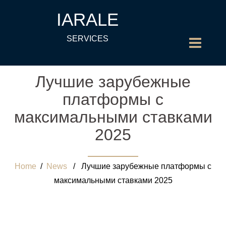
IARALE
SERVICES
Лучшие зарубежные
платформы с
максимальными ставками
2025
Home
/
News
/ Лучшие зарубежные платформы с
максимальными ставками 2025