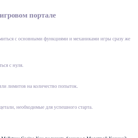
 игровом портале
комиться с основными функциями и механиками игры сразу же
ься с нуля.
 или лимитов на количество попыток.
детали, необходимые для успешного старта.