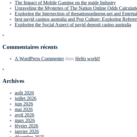
The Impact of Mobile Gaming on the guide Industry
Unraveling the Mysteries of The Nation Online Odds Calculati
Exploring the Intersection of thenationonlineng.net and Entert
best payid casinos australia and Pop Culture: Exploring Refere
Exploring the Social Aspect of payid deposit casino australia
Commentaires récents
A WordPress Commenter
dans
Hello world!
Archives
août 2026
juillet 2026
juin 2026
mai 2026
avril 2026
mars 2026
février 2026
janvier 2026
décembre 2025