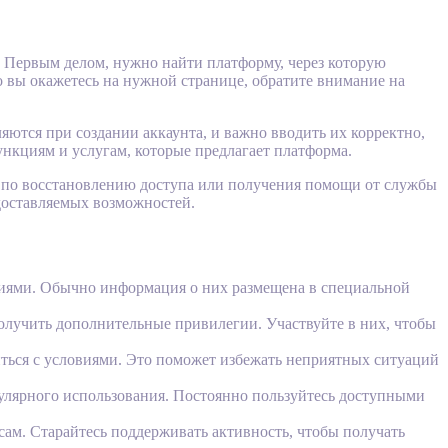
. Первым делом, нужно найти платформу, через которую
о вы окажетесь на нужной странице, обратите внимание на
ляются при создании аккаунта, и важно вводить их корректно,
нкциям и услугам, которые предлагает платформа.
ии по восстановлению доступа или получения помощи от службы
доставляемых возможностей.
ниями. Обычно информация о них размещена в специальной
лучить дополнительные привилегии. Участвуйте в них, чтобы
ться с условиями. Это поможет избежать неприятных ситуаций
улярного использования. Постоянно пользуйтесь доступными
ам. Старайтесь поддерживать активность, чтобы получать