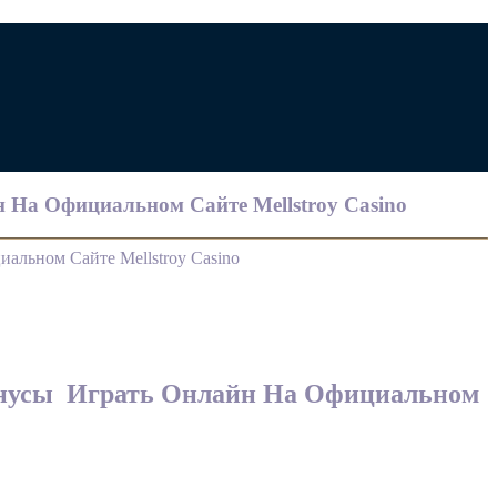
н На Официальном Сайте Mellstroy Casino
альном Сайте Mellstroy Casino
онусы ️ Играть Онлайн На Официальном