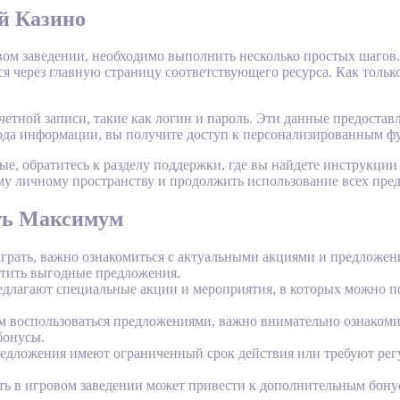
й Казино
вом заведении, необходимо выполнить несколько простых шагов
ся через главную страницу соответствующего ресурса. Как тольк
четной записи, такие как логин и пароль. Эти данные предостав
ода информации, вы получите доступ к персонализированным фу
ые, обратитесь к разделу поддержки, где вы найдете инструкц
му личному пространству и продолжить использование всех пре
ть Максимум
играть, важно ознакомиться с актуальными акциями и предложе
стить выгодные предложения.
длагают специальные акции и мероприятия, в которых можно по
 воспользоваться предложениями, важно внимательно ознакоми
бонусы.
едложения имеют ограниченный срок действия или требуют рег
ть в игровом заведении может привести к дополнительным бонус