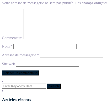
Votre adresse de messagerie ne sera pas publiée.
Les champs obligatoi
Commentaire
Nom
*
Adresse de messagerie
*
Site web
Articles récents