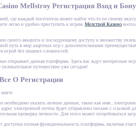
sino Mellstroy Регистрация Вход и Бон
ний, где каждый посетитель может найти что-то по своему вкус
ете легко и удобно приступить к играм,
Мелстрой Казино
воспол
нию своего аккаунта и последующему доступу к множеству увлек
свой путь в мир азартных игр с дополнительными преимущества
я игрой без лишних сложностей.
рые открывает данная платформа. Здесь вас ждут интересные иг
е увлекательное путешествие уже сегодня!
Все О Регистрации
 шаги:
и необходимо указать личные данные, такие как имя , электронна
адрес электронной почты будет отправлено письмо с ссылкой д
тельная проверка личности. Для этого может потребоваться загр
ет доступна полная функциональность платформы, включая участ