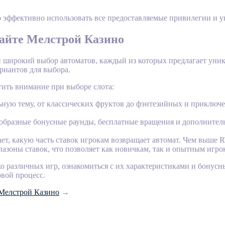
 эффективно использовать все предоставляемые привилегии и у
айте Мелстрой Казино
 широкий выбор автоматов, каждый из которых предлагает уник
риантов для выбора.
тить внимание при выборе слота:
ную тему, от классических фруктов до фэнтезийных и приключе
образные бонусные раунды, бесплатные вращения и дополнител
ет, какую часть ставок игрокам возвращает автомат. Чем выше R
зоны ставок, что позволяет как новичкам, так и опытным игрок
ко различных игр, ознакомиться с их характеристиками и бонус
вой процесс.
 Мелстрой Казино
→