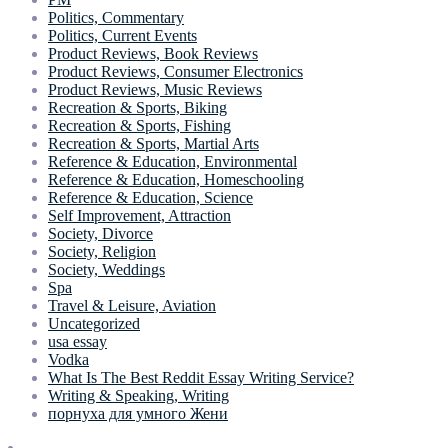
Politics, Commentary
Politics, Current Events
Product Reviews, Book Reviews
Product Reviews, Consumer Electronics
Product Reviews, Music Reviews
Recreation & Sports, Biking
Recreation & Sports, Fishing
Recreation & Sports, Martial Arts
Reference & Education, Environmental
Reference & Education, Homeschooling
Reference & Education, Science
Self Improvement, Attraction
Society, Divorce
Society, Religion
Society, Weddings
Spa
Travel & Leisure, Aviation
Uncategorized
usa essay
Vodka
What Is The Best Reddit Essay Writing Service?
Writing & Speaking, Writing
порнуха для умного Жени