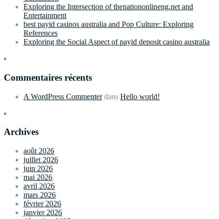
Exploring the Intersection of thenationonlineng.net and
Entertainment
best payid casinos australia and Pop Culture: Exploring
References
Exploring the Social Aspect of payid deposit casino australia
Commentaires récents
A WordPress Commenter
dans
Hello world!
Archives
août 2026
juillet 2026
juin 2026
mai 2026
avril 2026
mars 2026
février 2026
janvier 2026