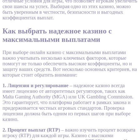
отличные условия для игры, что позволяет игрокам увеличить
свои шансы на успех. Выбирая одно из этих казино, можно
быть уверенным в честности, безопасности и выгодных
коэффициентах выплат.
Как выбрать надежное казино с
максимальными выплатами
При выборе онлайн казино с максимальными выплатами
важно учитывать несколько ключевых факторов, которые
помогут не только обеспечить высокие коэффициенты, но и
защиту ваших средств. Вот несколько основных критериев, на
которые стоит обратить внимание:
1. Лицензия и регулирование
– надежное казино всегда
имеет лицензию от авторитетных регуляторов, таких как
Malta Gaming Authority (MGA) или UK Gambling Commission.
Это гарантирует, что платформа работает в рамках закона и
придерживается честных игровых стандартов. Проверка
лицензии должна быть одним из первых шагов при выборе
казино.
2. Процент выплат (RTP)
– важно изучить процент возврата
игроку (RTP) для каждой игры. Казино с высокими