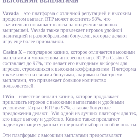
Vavada
– это платформа с отличной репутацией и высоким
процентом выплат. RTP может достигать 98%, что
значительно повышает шансы на получение хороших
выигрышей. Vavada также привлекает игроков удобной
навигацией и разнообразными бонусами, которые делают
игру еще более прибыльной.
Casino X
– популярное казино, которое отличается высокими
выплатами и множеством интересных игр. RTP в Casino X
составляет до 97%, что делает его выгодным выбором для
игроков, стремящихся к высоким коэффициентам. Платформа
также известна своими бонусами, акциями и быстрыми
выплатами, что привлекает большое количество
пользователей.
1Win
– известное онлайн казино, которое продолжает
привлекать игроков с высокими выплатами и удобными
условиями. Игры с RTP до 97%, а также бонусные
предложения делают 1Win одной из лучших платформ для тех,
кто ищет выгоду и удобство. Казино также предлагает
надежную защиту данных и широкий выбор способов оплаты.
Эти платформы с высокими выплатами предоставляют