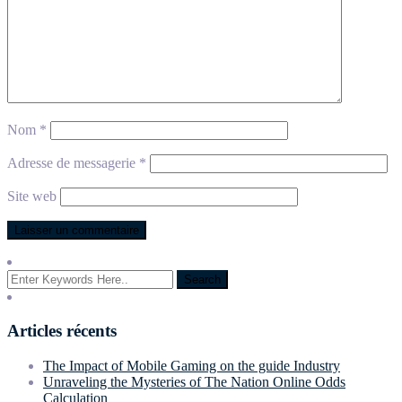
Nom
*
Adresse de messagerie
*
Site web
Articles récents
The Impact of Mobile Gaming on the guide Industry
Unraveling the Mysteries of The Nation Online Odds
Calculation