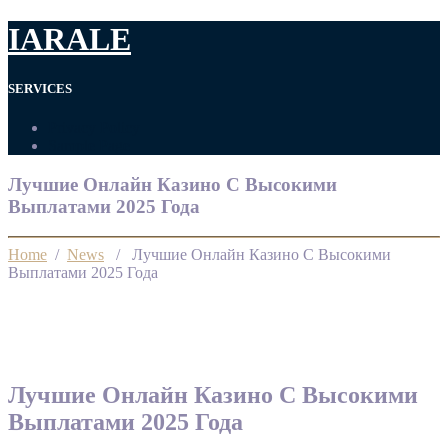
IARALE
SERVICES
Privacy Policy
Sample Page
Лучшие Онлайн Казино С Высокими
Выплатами 2025 Года
Home
/
News
/ Лучшие Онлайн Казино С Высокими
Выплатами 2025 Года
Лучшие Онлайн Казино С Высокими
Выплатами 2025 Года