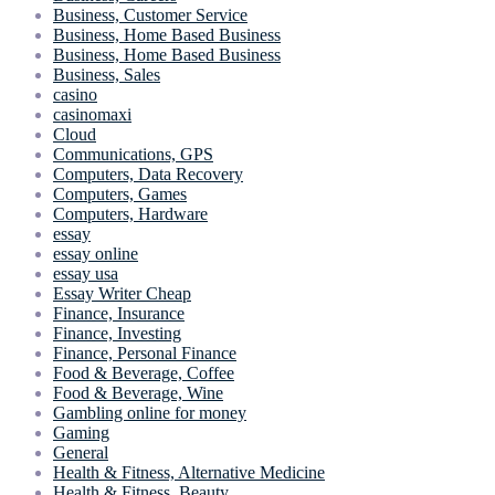
Business, Customer Service
Business, Home Based Business
Business, Home Based Business
Business, Sales
casino
casinomaxi
Cloud
Communications, GPS
Computers, Data Recovery
Computers, Games
Computers, Hardware
essay
essay online
essay usa
Essay Writer Cheap
Finance, Insurance
Finance, Investing
Finance, Personal Finance
Food & Beverage, Coffee
Food & Beverage, Wine
Gambling online for money
Gaming
General
Health & Fitness, Alternative Medicine
Health & Fitness, Beauty