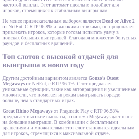
частотой выплат. Этот автомат идеально подойдет для
игроков, стремящихся к стабильным выигрышам.
Не менее привлекательным выбором является
Dead or Alive 2
от NetEnt. С RTP 96.8% и высокими ставками, он продолжает
привлекать игроков, которые готовы испытать удачу в
поисках больших выигрышей, благодаря множеству бонусных
раундов и бесплатных вращений.
Топ слотов с высокой отдачей для
выигрыша в новом году
Другим достойным вариантом является
Gonzo’s Quest
Megaways
от NetEnt, с RTP 96.1%. Слот предлагает
уникальные функции, такие как автовращения и увеличенные
множители, что помогает игрокам выигрывать гораздо
больше, чем в стандартных играх.
Great Rhino Megaways
от Pragmatic Play с RTP 96.58%
предлагает высокие выплаты, а система Megaways дает шанс
на большие выигрыши. В комбинации с бесплатными
вращениями и множителями этот слот становится идеальным
для игроков, стремящихся к максимальной отдаче.