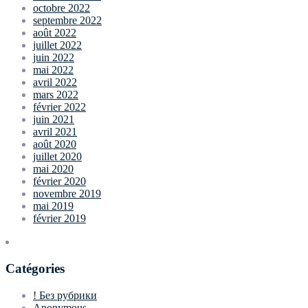
octobre 2022
septembre 2022
août 2022
juillet 2022
juin 2022
mai 2022
avril 2022
mars 2022
février 2022
juin 2021
avril 2021
août 2020
juillet 2020
mai 2020
février 2020
novembre 2019
mai 2019
février 2019
Catégories
! Без рубрики
Anonymous