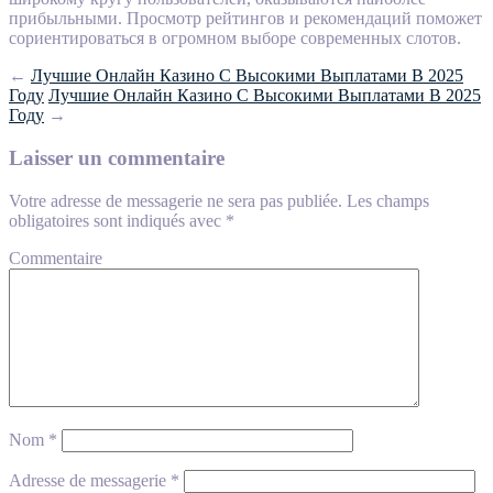
прибыльными. Просмотр рейтингов и рекомендаций поможет
сориентироваться в огромном выборе современных слотов.
←
Лучшие Онлайн Казино С Высокими Выплатами В 2025
Году
Лучшие Онлайн Казино С Высокими Выплатами В 2025
Году
→
Laisser un commentaire
Votre adresse de messagerie ne sera pas publiée.
Les champs
obligatoires sont indiqués avec
*
Commentaire
Nom
*
Adresse de messagerie
*