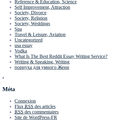
Reference & Education, Science
Self Improvement, Attraction
Society, Divorce
Society, Religion
Society, Weddings
Spa
Travel & Leisure, Aviation
Uncategorized
usa essay
Vodka
What Is The Best Reddit Essay Writing Service?
Writing & Speaking, Writing
порнуха для умного Жени
Méta
Connexion
Flux
RSS
des articles
RSS
des commentaires
Site de WordPress-FR