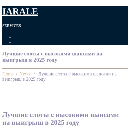
IARALE
SERVICES
Privacy Policy
Sample Page
Лучшие слоты с высокими шансами на
выигрыш в 2025 году
Home
/
News
/ Лучшие слоты с высокими шансами на
выигрыш в 2025 году
Лучшие слоты с высокими шансами
на выигрыш в 2025 году