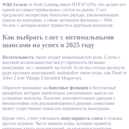
Wild Swarm
от Push Gaming имеет RTP 97.03%, что делает его
одним из самых прибыльных слотов на рынке. Слот
предлагает интересные бонусные раунды, увеличивающие
шансы на выигрыш, а также активную функцию « Wild
Swarm », которая может привести к крупным выплатам.
Как выбрать слот с оптимальными
шансами на успех в 2025 году
Волатильность
также играет немаловажную роль. Слоты с
высокой волатильностью могут приносить большие
выигрыши, но с меньшей частотой. Если вы готовы рискнуть
ради крупных выигрышей, выбирайте такие игры, как Dead or
Alive 2 или Vikings Unleashed Megaways.
Обратите внимание на
бонусные функции
и бесплатные
вращения, которые значительно увеличивают шансы на
успешные выплаты. Наличие дополнительных раундов с
множителями или расширяющимися дикими символами
может существенно повысить вероятность выигрыша.
Кроме того, стоит учитывать
популярность слота
и отзывы
других игроков. Часто именно игры, которые нравятся
широкому кругу пользователей, оказываются наиболее