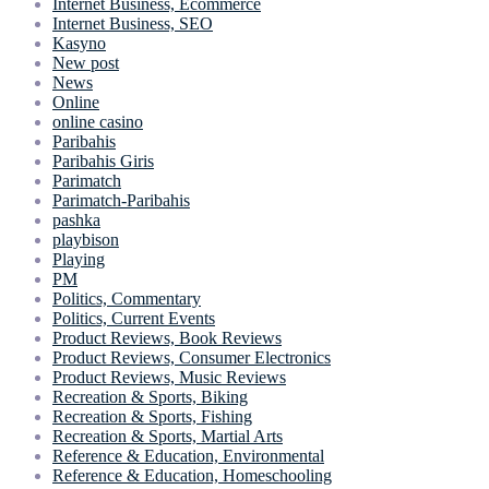
Internet Business, Ecommerce
Internet Business, SEO
Kasyno
New post
News
Online
online casino
Paribahis
Paribahis Giris
Parimatch
Parimatch-Paribahis
pashka
playbison
Playing
PM
Politics, Commentary
Politics, Current Events
Product Reviews, Book Reviews
Product Reviews, Consumer Electronics
Product Reviews, Music Reviews
Recreation & Sports, Biking
Recreation & Sports, Fishing
Recreation & Sports, Martial Arts
Reference & Education, Environmental
Reference & Education, Homeschooling