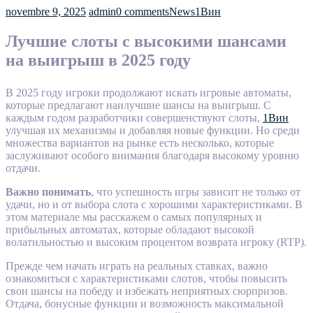
novembre 9, 2025
admin
0 comments
News
1Вин
Лучшие слоты с высокими шансами
на выигрыш в 2025 году
В 2025 году игроки продолжают искать игровые автоматы,
которые предлагают наилучшие шансы на выигрыш. С
каждым годом разработчики совершенствуют слоты,
1Вин
улучшая их механизмы и добавляя новые функции. Но среди
множества вариантов на рынке есть несколько, которые
заслуживают особого внимания благодаря высокому уровню
отдачи.
Важно понимать
, что успешность игры зависит не только от
удачи, но и от выбора слота с хорошими характеристиками. В
этом материале мы расскажем о самых популярных и
прибыльных автоматах, которые обладают высокой
волатильностью и высоким процентом возврата игроку (RTP).
Прежде чем начать играть на реальных ставках, важно
ознакомиться с характеристиками слотов, чтобы повысить
свои шансы на победу и избежать неприятных сюрпризов.
Отдача, бонусные функции и возможность максимальной